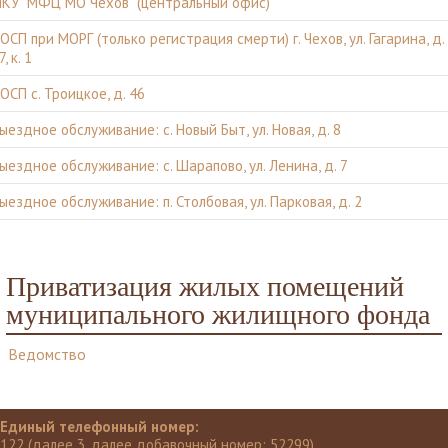
КУ "МФЦ МО Чехов" (центральный офис)
ОСП при МОРГ (только регистрация смерти) г. Чехов, ул. Гагарина, д.
7, к. 1
ОСП с. Троицкое, д. 46
ыездное обслуживание: с. Новый Быт, ул. Новая, д. 8
ыездное обслуживание: с. Шарапово, ул. Ленина, д. 7
ыездное обслуживание: п. Столбовая, ул. Парковая, д. 2
Приватизация жилых помещений
муниципального жилищного фонда
Ведомство
Единый телефонный номер:
122 (далее 3, далее добавочный номер: 52299)