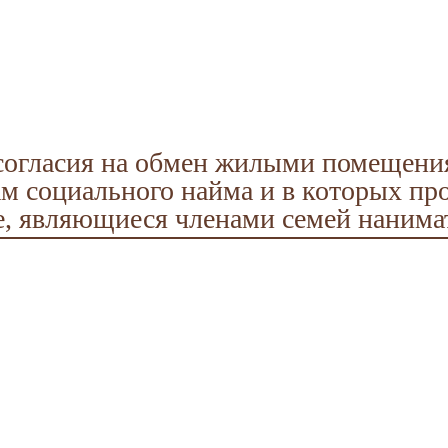
согласия на обмен жилыми помещения
ам социального найма и в которых п
е, являющиеся членами семей наним