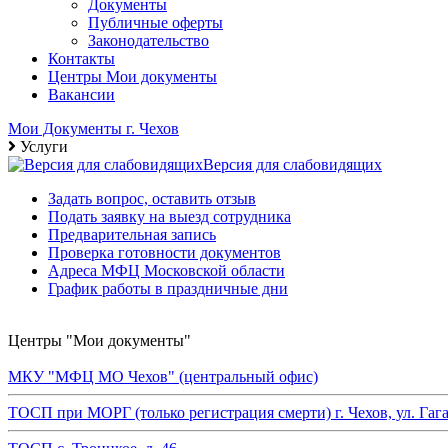
Документы
Публичные оферты
Законодательство
Контакты
Центры Мои документы
Вакансии
Мои Документы г. Чехов
Услуги
Версия для слабовидящих
Задать вопрос, оставить отзыв
Подать заявку на выезд сотрудника
Предварительная запись
Проверка готовности документов
Адреса МФЦ Московской области
График работы в праздничные дни
Центры "Мои документы"
МКУ "МФЦ МО Чехов" (центральный офис)
ТОСП при МОРГ (только регистрация смерти) г. Чехов, ул. Гагари