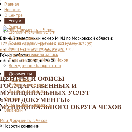
Главная
Новости
О центре
Услуги
Услуги
Дополнительные услуги
Задать вопрос
Единый телефонный номер МФЦ по Московской области:
Подать заявку на выезд сотрудника
122 (далее 3, далее добавочный номер: 52299)
Узнать о готовности документов
e-mail:
mfc-chehovmr@mosreg.ru
Предварительная запись
Режим работы:
Перечень услуг МФЦ ГО Чехов
ежедневно с 08:00 до 20:00
Внесудебное банкротство
Документы
ЦЕНТРЫ И ОФИСЫ
Документы
ГОСУДАРСТВЕННЫХ И
Публичные оферты
Законодательство
МУНИЦИПАЛЬНЫХ УСЛУГ
«МОИ ДОКУМЕНТЫ»
Контакты
Центры Мои документы
МУНИЦИПАЛЬНОГО ОКРУГА ЧЕХОВ
Вакансии
Мои Документы г. Чехов
Новости компании